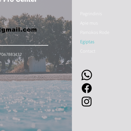
Pagrindinis
Apie mus
@gmail.com
Pamokos Rode
Egiptas
Contact
7067883432