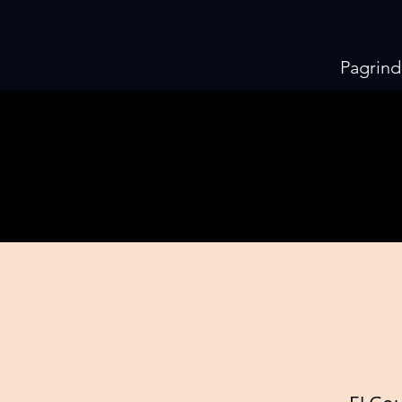
Pagrind
KI
KI