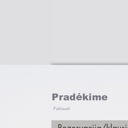
Pradėkime
Paklausti
Rezervacija/klaus