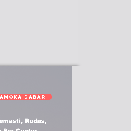
pamoką dabar
remasti, Rodas,
e Pro Center