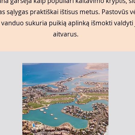
na garsėja kaip populiari kaitavimo kryptis, si
as sąlygas praktiškai ištisus metus. Pastovūs vė
 vanduo sukuria puikią aplinką išmokti valdyti
aitvarus.