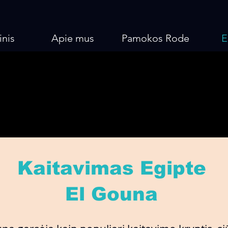
inis
Apie mus
Pamokos Rode
E
TE SAF
TE SAF
Kaitavimas Egipte
El Gouna