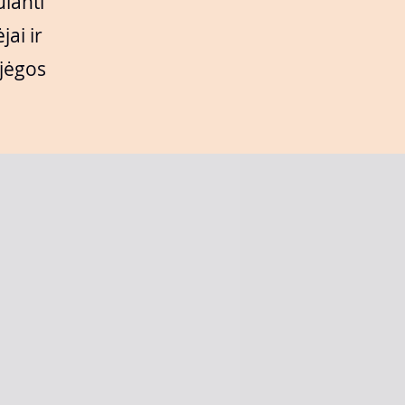
ūlanti
jai ir
 jėgos