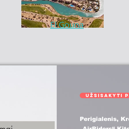
El Gouna
Užsisakyti 
Perigialenis, K
imai
„AirRiders“ Kit