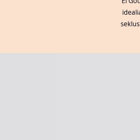
El Gou
ideali
seklus